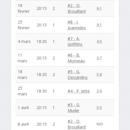
18
#2 - D.
20:15
2
6-1
février
Brouillard
25
#8 - I.
20:15
1
9-1
février
Joannides
#7 - A.
4 mars
18:30
1
4-5
Griffiths
11
#6 - B.
20:15
2
3-7
mars
Morneau
18
#5 - G.
18:30
2
5-8
mars
Desjardins
25
18:30
1
#4 - P. Jette
3-6
mars
#3 - G.
1 avril
20:15
1
5-5
Mudie
#2 - D.
8 avril
20:15
2
N/D
Brouillard