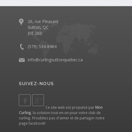
26, rue Pleasant
Sutton, QC
J0E 2K0
(579) 534-8484
info@curlingsuttonquebec.ca
SUIVEZ-NOUS
Ce site web est propulsé par
Mon
Curling
, la solution tout-en-un pour votre club de
curling. N'oubliez pas d'aimer et de partager notre
page facebook
!