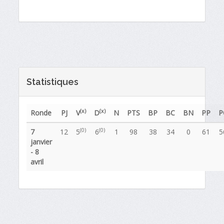
Statistiques
(x)
(x)
Ronde
PJ
V
D
N
PTS
BP
BC
BN
PP
P
(0)
(0)
7
12
5
6
1
98
38
34
0
61
5
janvier
- 8
avril