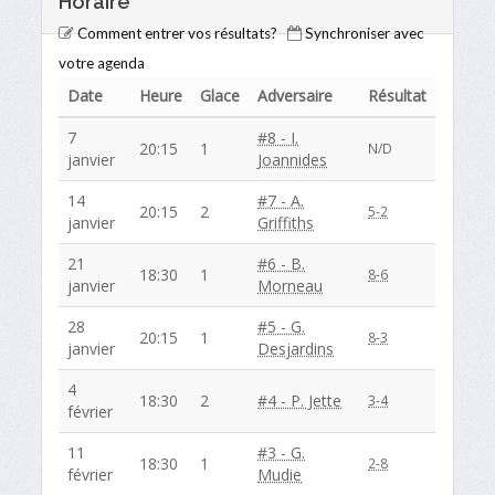
Horaire
Comment entrer vos résultats?
Synchroniser avec
votre agenda
Date
Heure
Glace
Adversaire
Résultat
7
#8 - I.
20:15
1
N/D
janvier
Joannides
14
#7 - A.
20:15
2
5-2
janvier
Griffiths
21
#6 - B.
18:30
1
8-6
janvier
Morneau
28
#5 - G.
20:15
1
8-3
janvier
Desjardins
4
18:30
2
#4 - P. Jette
3-4
février
11
#3 - G.
18:30
1
2-8
février
Mudie