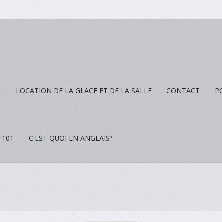
R
LOCATION DE LA GLACE ET DE LA SALLE
CONTACT
P
 101
C'EST QUOI EN ANGLAIS?