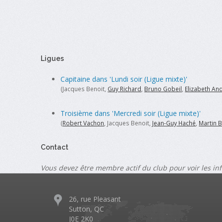
Ligues
Capitaine dans 'Lundi soir (Ligue mixte)'
(Jacques Benoit,
Guy Richard
,
Bruno Gobeil
,
Elizabeth An
Troisième dans 'Mercredi soir (Ligue mixte)'
(
Robert Vachon
, Jacques Benoit,
Jean-Guy Haché
,
Martin B
Contact
Vous devez être membre actif du club pour voir les in
26, rue Pleasant
Sutton, QC
J0E 2K0