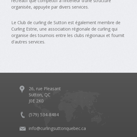
récréatif que compétitif à l’intérieur d’une structure
organisée, appuyée par divers services.
Le Club de curling de Sutton est également membre de
Curling Estrie, une association régionale de curling qui
organise des tournois entre les clubs régionaux et fournit
d'autres services.
26, rue Pleasant
Sutton, QC
J0E 2K0
(579) 534-8484
info@curlingsuttonquebec.ca