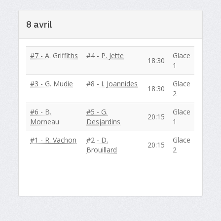
8 avril
#7 - A. Griffiths
#4 - P. Jette
Glace
18:30
1
#3 - G. Mudie
#8 - I. Joannides
Glace
18:30
2
#6 - B.
#5 - G.
Glace
20:15
Morneau
Desjardins
1
#1 - R. Vachon
#2 - D.
Glace
20:15
Brouillard
2