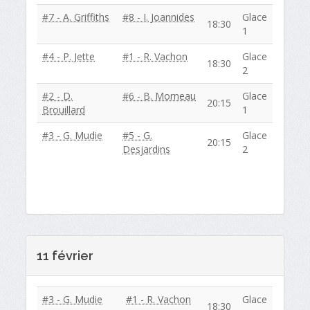
#7 - A. Griffiths
#8 - I. Joannides
Glace
18:30
1
#4 - P. Jette
#1 - R. Vachon
Glace
18:30
2
#2 - D.
#6 - B. Morneau
Glace
20:15
Brouillard
1
#3 - G. Mudie
#5 - G.
Glace
20:15
Desjardins
2
11 février
#3 - G. Mudie
#1 - R. Vachon
Glace
18:30