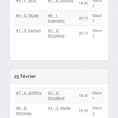
#4 - P. Jette
#7 - A. Griffiths
Glace
18:30
2
#3 - G. Mudie
#8 - I.
Glace
20:15
Joannides
1
#1 - R. Vachon
#2 - D.
Glace
20:15
Brouillard
2
25 février
#7 - A. Griffiths
#2 - D.
Glace
18:30
Brouillard
1
#6 - B.
#3 - G. Mudie
Glace
18:30
Morneau
2