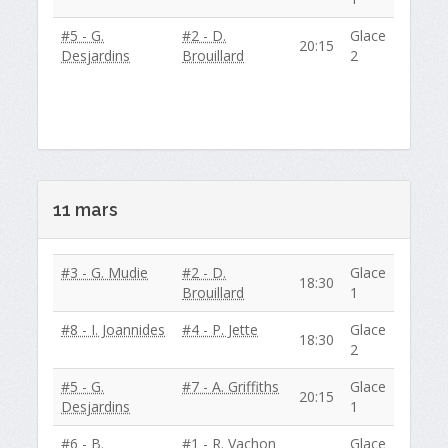
#5 - G.
#2 - D.
Glace
20:15
Desjardins
Brouillard
2
11 mars
#3 - G. Mudie
#2 - D.
Glace
18:30
Brouillard
1
#8 - I. Joannides
#4 - P. Jette
Glace
18:30
2
#5 - G.
#7 - A. Griffiths
Glace
20:15
Desjardins
1
#6 - B.
#1 - R. Vachon
Glace