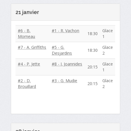
21 janvier
#6 - B.
#1 - R. Vachon
Glace
18:30
Morneau
1
#7 - A. Griffiths
#5 - G.
Glace
18:30
Desjardins
2
#4 - P. Jette
#8 - I. Joannides
Glace
20:15
1
#2 - D.
#3 - G. Mudie
Glace
20:15
Brouillard
2