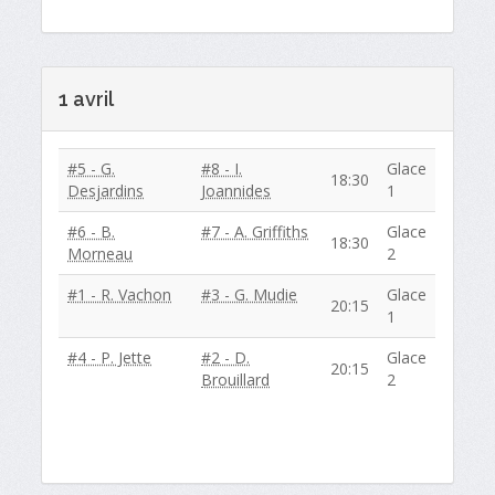
1 avril
#5 - G.
#8 - I.
Glace
18:30
Desjardins
Joannides
1
#6 - B.
#7 - A. Griffiths
Glace
18:30
Morneau
2
#1 - R. Vachon
#3 - G. Mudie
Glace
20:15
1
#4 - P. Jette
#2 - D.
Glace
20:15
Brouillard
2