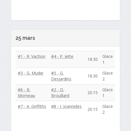
25 mars
#1 - R. Vachon
#4 - P. Jette
Glace
18:30
1
#3 - G. Mudie
#5 - G.
Glace
18:30
Desjardins
2
#6 - B.
#2 - D.
Glace
20:15
Morneau
Brouillard
1
#7 - A. Griffiths
#8 - I. Joannides
Glace
20:15
2