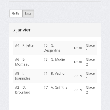
Grille
Liste
7 janvier
#4 - P. Jette
#5 - G.
Glace
18:30
Desjardins
1
#6 - B.
#3 - G. Mudie
Glace
18:30
Morneau
2
#8 - I.
#1 - R. Vachon
Glace
20:15
Joannides
1
#2 - D.
#7 - A. Griffiths
Glace
20:15
Brouillard
2