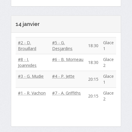
14 janvier
#2 - D.
#5 - G.
Glace
18:30
Brouillard
Desjardins
1
#8 - I.
#6 - B. Morneau
Glace
18:30
Joannides
2
#3 - G. Mudie
#4 - P. Jette
Glace
20:15
1
#1 - R. Vachon
#7 - A. Griffiths
Glace
20:15
2