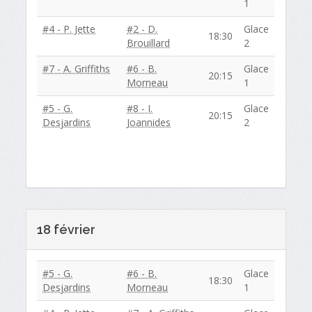
1
#4 - P. Jette
#2 - D.
Glace
18:30
Brouillard
2
#7 - A. Griffiths
#6 - B.
Glace
20:15
Morneau
1
#5 - G.
#8 - I.
Glace
20:15
Desjardins
Joannides
2
18 février
#5 - G.
#6 - B.
Glace
18:30
Desjardins
Morneau
1