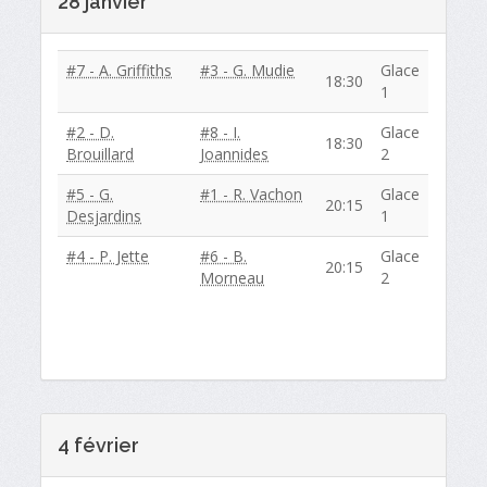
28 janvier
#7 - A. Griffiths
#3 - G. Mudie
Glace
18:30
1
#2 - D.
#8 - I.
Glace
18:30
Brouillard
Joannides
2
#5 - G.
#1 - R. Vachon
Glace
20:15
Desjardins
1
#4 - P. Jette
#6 - B.
Glace
20:15
Morneau
2
4 février