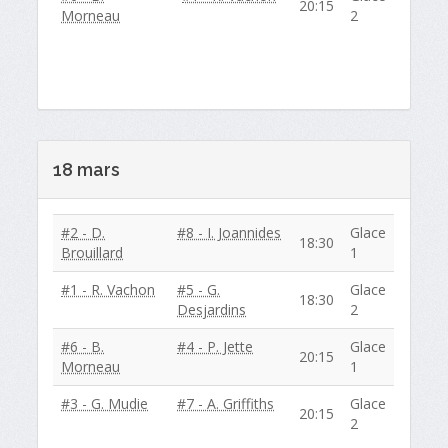
20:15
Morneau
2
18 mars
#2 - D.
#8 - I. Joannides
Glace
18:30
Brouillard
1
#1 - R. Vachon
#5 - G.
Glace
18:30
Desjardins
2
#6 - B.
#4 - P. Jette
Glace
20:15
Morneau
1
#3 - G. Mudie
#7 - A. Griffiths
Glace
20:15
2