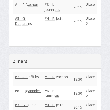
#1 - R. Vachon
#8 - I.
Glace
20:15
Joannides
1
#5 - G.
#4 - P. Jette
Glace
20:15
Desjardins
2
4 mars
#7 - A. Griffiths
#1 - R. Vachon
Glace
18:30
1
#8 - I. Joannides
#6 - B.
Glace
18:30
Morneau
2
#3 - G. Mudie
#4 - P. Jette
Glace
20:15
1