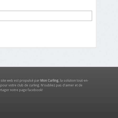
 site web est propulsé par
Mon Curling
, la solution tout-en-
 pour votre club de curling. N'oubliez pas d'aimer et de
rtager notre
page facebook
!