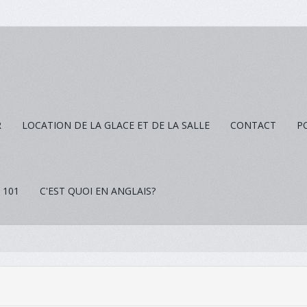
R
LOCATION DE LA GLACE ET DE LA SALLE
CONTACT
P
 101
C'EST QUOI EN ANGLAIS?