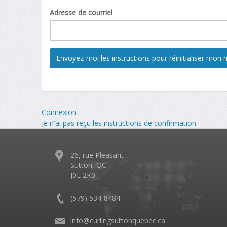
Adresse de courriel
Connexion
Je n'ai pas reçu les instructions de confirmation
26, rue Pleasant
Sutton, QC
J0E 2K0
(579) 534-8484
info@curlingsuttonquebec.ca