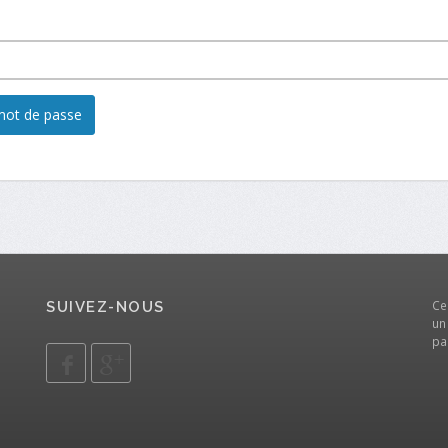
Ce
SUIVEZ-NOUS
un
pa