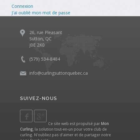
Connexion
J'ai oublié mon mot de passe
26, rue Pleasant
Sutton, QC
J0E 2K0
(579) 534-8484
info@curlingsuttonquebec.ca
SUIVEZ-NOUS
Ce site web est propulsé par
Mon
Curling
, la solution tout-en-un pour votre club de
curling. N'oubliez pas d'aimer et de partager notre