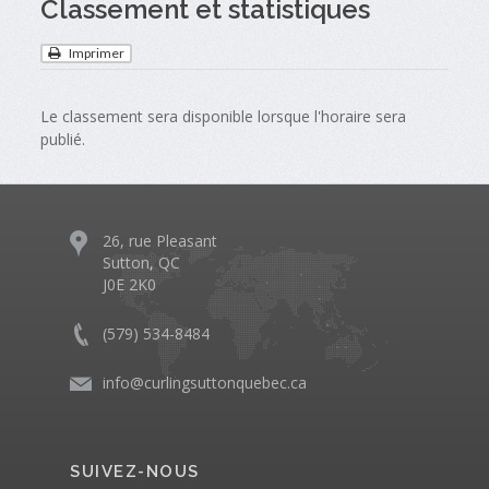
Classement et statistiques
Imprimer
Le classement sera disponible lorsque l'horaire sera
publié.
26, rue Pleasant
Sutton, QC
J0E 2K0
(579) 534-8484
info@curlingsuttonquebec.ca
SUIVEZ-NOUS