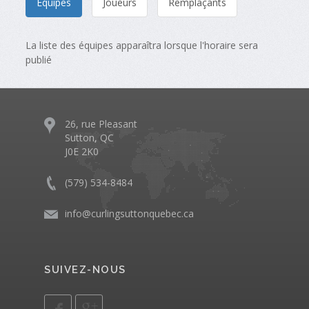
Équipes
Joueurs
Remplaçants
La liste des équipes apparaîtra lorsque l'horaire sera
publié
26, rue Pleasant
Sutton, QC
J0E 2K0
(579) 534-8484
info@curlingsuttonquebec.ca
SUIVEZ-NOUS