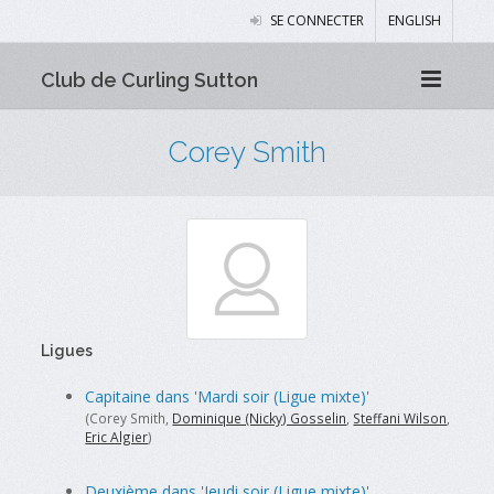
SE CONNECTER
ENGLISH
Club de Curling Sutton
Corey Smith
Ligues
Capitaine dans 'Mardi soir (Ligue mixte)'
(Corey Smith,
Dominique (Nicky) Gosselin
,
Steffani Wilson
,
Eric Algier
)
Deuxième dans 'Jeudi soir (Ligue mixte)'