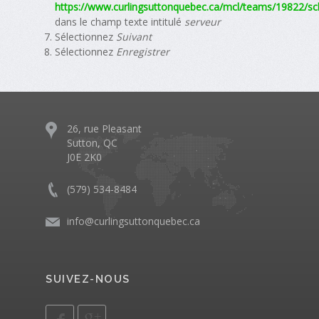
https://www.curlingsuttonquebec.ca/mcl/teams/19822/sch
dans le champ texte intitulé
serveur
Sélectionnez
Suivant
Sélectionnez
Enregistrer
26, rue Pleasant
Sutton, QC
J0E 2K0
(579) 534-8484
info@curlingsuttonquebec.ca
SUIVEZ-NOUS