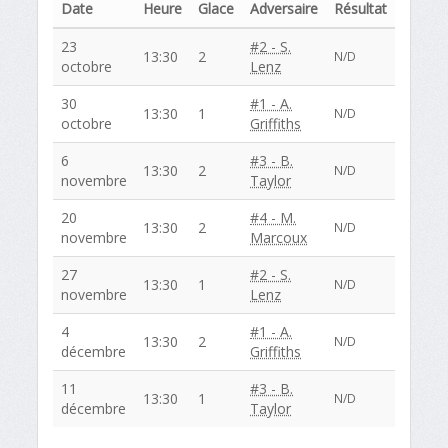
Date
Heure
Glace
Adversaire
Résultat
23
#2 - S.
13:30
2
N/D
octobre
Lenz
30
#1 - A.
13:30
1
N/D
octobre
Griffiths
6
#3 - B.
13:30
2
N/D
novembre
Taylor
20
#4 - M.
13:30
2
N/D
novembre
Marcoux
27
#2 - S.
13:30
1
N/D
novembre
Lenz
4
#1 - A.
13:30
2
N/D
décembre
Griffiths
11
#3 - B.
13:30
1
N/D
décembre
Taylor