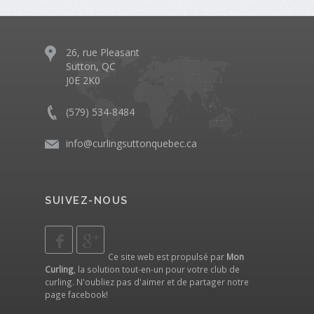
26, rue Pleasant
Sutton, QC
J0E 2K0
(579) 534-8484
info@curlingsuttonquebec.ca
SUIVEZ-NOUS
Ce site web est propulsé par
Mon
Curling
, la solution tout-en-un pour votre club de
curling. N'oubliez pas d'aimer et de partager notre
page facebook
!