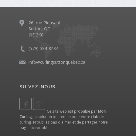
26, rue Pleasant
Sutton, QC
J0E 2K0
(579) 534-8484
info@curlingsuttonquebec.ca
SUIVEZ-NOUS
Ce site web est propulsé par
Mon
Curling
, la solution tout-en-un pour votre club de
curling. N'oubliez pas d'aimer et de partager notre
page facebook
!